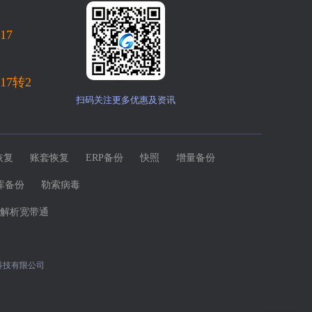
717
717转2
扫码关注更多优惠及资讯
恢复
账套恢复
ERP备份
快照
增量备份
库备份
勒索病毒
解析宽带通
科技有限公司