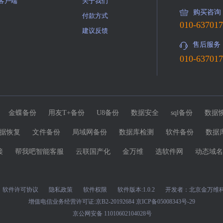
客户端
关于我们
购买咨询
付款方式
010-63701
建议反馈
售后服务
010-63701
金蝶备份
用友T+备份
U8备份
数据安全
sql备份
数据
据恢复
文件备份
局域网备份
数据库检测
软件备份
数据
接
帮我吧智能客服
云联国产化
金万维
选软件网
动态域名
软件许可协议
隐私政策
软件权限
软件版本:1.0.2 开发者：北京金万维
增值电信业务经营许可证:京B2-20192684
京ICP备05008343号-29
京公网安备 11010602104028号